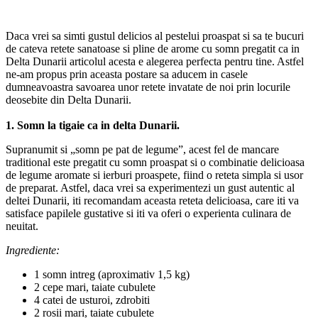
Daca vrei sa simti gustul delicios al pestelui proaspat si sa te bucuri
de cateva retete sanatoase si pline de arome cu somn pregatit ca in
Delta Dunarii articolul acesta e alegerea perfecta pentru tine. Astfel
ne-am propus prin aceasta postare sa aducem in casele
dumneavoastra savoarea unor retete invatate de noi prin locurile
deosebite din Delta Dunarii.
1. Somn la tigaie ca in delta Dunarii.
Supranumit si „somn pe pat de legume”, acest fel de mancare
traditional este pregatit cu somn proaspat si o combinatie delicioasa
de legume aromate si ierburi proaspete, fiind o reteta simpla si usor
de preparat. Astfel, daca vrei sa experimentezi un gust autentic al
deltei Dunarii, iti recomandam aceasta reteta delicioasa, care iti va
satisface papilele gustative si iti va oferi o experienta culinara de
neuitat.
Ingrediente:
1 somn intreg (aproximativ 1,5 kg)
2 cepe mari, taiate cubulete
4 catei de usturoi, zdrobiti
2 rosii mari, taiate cubulete