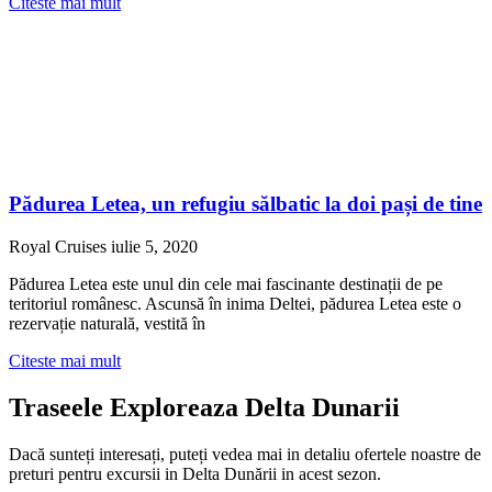
Citeste mai mult
Pădurea Letea, un refugiu sălbatic la doi pași de tine
Royal Cruises
iulie 5, 2020
Pădurea Letea este unul din cele mai fascinante destinații de pe
teritoriul românesc. Ascunsă în inima Deltei, pădurea Letea este o
rezervație naturală, vestită în
Citeste mai mult
Traseele Exploreaza Delta Dunarii
Dacă sunteți interesați, puteți vedea mai in detaliu ofertele noastre de
preturi pentru excursii in Delta Dunării in acest sezon.